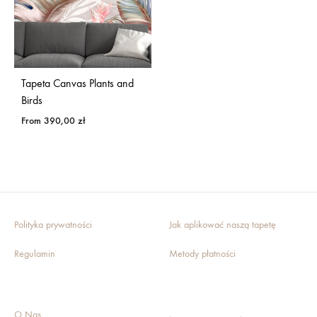
Tapeta Canvas Plants and
Birds
From
390,00
zł
DODAJ
DO
LISTY
ŻYCZEŃ
Polityka prywatności
Jak aplikować naszą tapetę
Regulamin
Metody płatności
O Nas